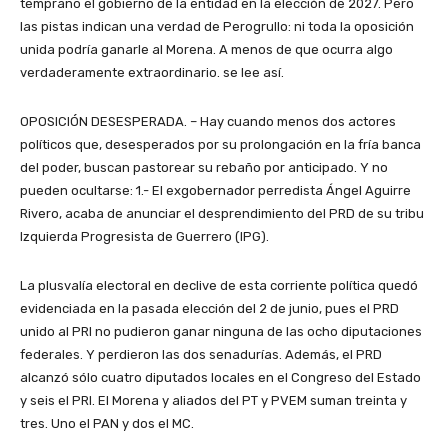
temprano el gobierno de la entidad en la elección de 2027. Pero
las pistas indican una verdad de Perogrullo: ni toda la oposición
unida podría ganarle al Morena. A menos de que ocurra algo
verdaderamente extraordinario. se lee así.
OPOSICIÓN DESESPERADA. – Hay cuando menos dos actores
políticos que, desesperados por su prolongación en la fría banca
del poder, buscan pastorear su rebaño por anticipado. Y no
pueden ocultarse: 1.- El exgobernador perredista Ángel Aguirre
Rivero, acaba de anunciar el desprendimiento del PRD de su tribu
Izquierda Progresista de Guerrero (IPG).
La plusvalía electoral en declive de esta corriente política quedó
evidenciada en la pasada elección del 2 de junio, pues el PRD
unido al PRI no pudieron ganar ninguna de las ocho diputaciones
federales. Y perdieron las dos senadurías. Además, el PRD
alcanzó sólo cuatro diputados locales en el Congreso del Estado
y seis el PRI. El Morena y aliados del PT y PVEM suman treinta y
tres. Uno el PAN y dos el MC.