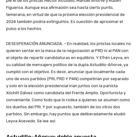
pie el de los priistas Héctor Astudillo, Manuel Añorve y Rubén
Figueroa. Aunque esa afirmación sea hasta cierto punto,
temeraria, en virtud de que la próxima elección presidencial de
2024 también podría extinguirlos. Es cuestión de aproximar el
pulso a los hechos.
DESESPERACIÓN ANUNCIADA. – En realidad, los priistas locales no
quieren sentar en la mesa de la negociación al PRD ni al PAN con
el objeto de repartir candidaturas en equilibrio. Y Efrén Leyva, en
su calidad de mensajero político de la dupla Astudillo-Añorve, ya
cumplió con el objetivo. Es decir, anunciar que localmente cada
uno de esos partidos (PRI, PRD Y PAN) competirían por separado
y solo en la elección presidencial irían juntos con la panista
Xóchilt Gálvez como candidata del Frente Amplio. Oportunista y
conveniente. Como todo que lo rodea a quienes se asumen como
los dueños del PRI. Y por supuesto, también de los otros dos
partidos. Sin embargo, hay puntos que deliberadamente eludió
Leyva Acevedo. Se lee así:
Astudillo-Añorve: doble apuesta