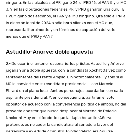
ninguna. En las alcaldías el PRI ganó 24, el PRD 16, el PAN 5 y el MC
3. Y en las diputaciones federales PRI y PRD ganaron una curul. El
PVEM ganó dos escaños, el PAN y el MC ninguno. ¿Irá sólo el PRI a
la elección local de 2024 o sólo hará alianza con el MC que,
representa literalmente y en términos de captación del voto
menos que el PRD y PAN?
Astudillo-Añorve: doble apuesta
2.- De ocurrir el anterior escenario, los priistas Astudillo y Añorve
jugarían una doble apuesta: con la candidata Xóchilt Gálvez como
representante del Frente Amplio. E hipotéticamente —y sólo si el
MC lo convierte en su candidato presidencial— con Marcelo
Ebrard en el plano local. Ambos personajes acordarían con cada
aspirante presidencial. Y, en consecuencia, partirían el voto
opositor de acuerdo con la conveniencia política de ambos, no del
proyecto opositor que busca desplazar al Morena de Palacio
Nacional. Muy en el fondo, lo que la dupla Astudillo-Añorve
pretende, es no ceder la candidatura al senado a favor del
perredista y ex edil de Acapulco, Evodio Velázquez Aguirre.