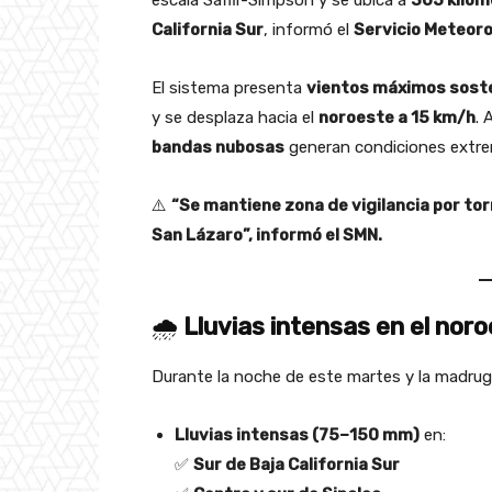
escala Saffir-Simpson y se ubica a
305 kilóm
California Sur
, informó el
Servicio Meteoro
El sistema presenta
vientos máximos sost
y se desplaza hacia el
noroeste a 15 km/h
. 
bandas nubosas
generan condiciones extrema
⚠️
“Se mantiene zona de vigilancia por t
San Lázaro”, informó el SMN.
🌧️
Lluvias intensas en el noro
Durante la noche de este martes y la madruga
Lluvias intensas (75–150 mm)
en:
✅
Sur de Baja California Sur