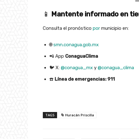
📱
Mantente informado en tie
Consulta el pronóstico
por
municipio en:
🌐
smn.conagua.gob.mx
📲 App
ConaguaClima
🐦 X:
@conagua_mx
y
@conagua_clima
☎️
Línea de emergencias: 911
TAGS
🌀 Huracán Priscilla