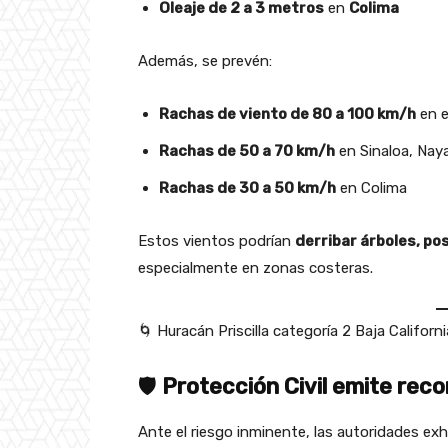
Oleaje de 2 a 3 metros
en
Colima
Además, se prevén:
Rachas de viento de 80 a 100 km/h
en e
Rachas de 50 a 70 km/h
en Sinaloa, Naya
Rachas de 30 a 50 km/h
en Colima
Estos vientos podrían
derribar árboles, po
especialmente en zonas costeras.
🌀 Huracán Priscilla categoría 2 Baja Califor
🛡️
Protección Civil emite re
Ante el riesgo inminente, las autoridades exh