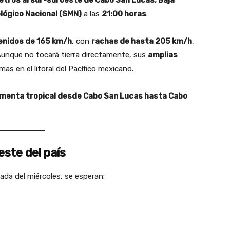
etros al sur-suroeste de Cabo San Lucas, Baja
lógico Nacional (SMN)
a las
21:00 horas
.
enidos de 165 km/h
, con
rachas de hasta 205 km/h
,
Aunque no tocará tierra directamente, sus
amplias
s en el litoral del Pacífico mexicano.
ormenta tropical desde Cabo San Lucas hasta Cabo
este del país
da del miércoles, se esperan: