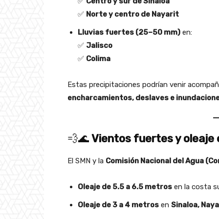
✅
Centro y sur de Sinaloa
✅
Norte y centro de Nayarit
Lluvias fuertes (25–50 mm)
en:
✅
Jalisco
✅
Colima
Estas precipitaciones podrían venir acompa
encharcamientos, deslaves e inundacion
💨🌊
Vientos fuertes y oleaje
El SMN y la
Comisión Nacional del Agua (C
Oleaje de 5.5 a 6.5 metros
en la costa s
Oleaje de 3 a 4 metros
en
Sinaloa, Naya