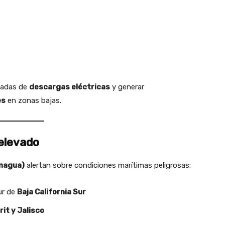
ñadas de
descargas eléctricas
y generar
es
en zonas bajas.
 elevado
onagua)
alertan sobre condiciones marítimas peligrosas:
ur de
Baja California Sur
rit y Jalisco