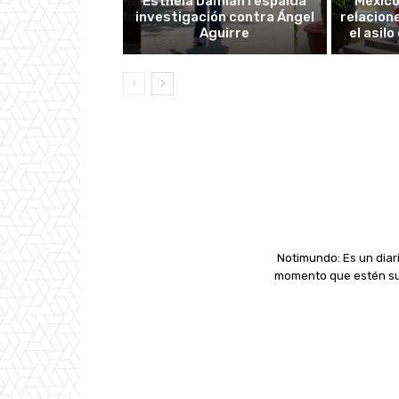
Esthela Damián respalda
México
investigación contra Ángel
relacion
Aguirre
el asil
Notimundo: Es un diari
momento que estén suc