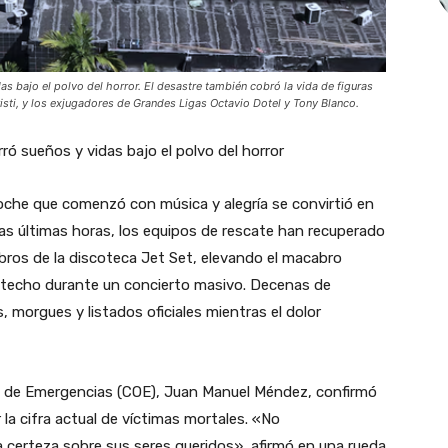
as bajo el polvo del horror. El desastre también cobró la vida de figuras
sti, y los exjugadores de Grandes Ligas Octavio Dotel y Tony Blanco.
ró sueños y vidas bajo el polvo del horror
che que comenzó con música y alegría se convirtió en
las últimas horas, los equipos de rescate han recuperado
bros de la discoteca Jet Set, elevando el macabro
u techo durante un concierto masivo. Decenas de
 morgues y listados oficiales mientras el dolor
es de Emergencias (COE), Juan Manuel Méndez, confirmó
la cifra actual de víctimas mortales. «No
certeza sobre sus seres queridos», afirmó en una rueda