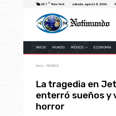
C
28.7
New York
sábado, agosto 8, 2026
INICIO
MUNDO
MÉXICO
ECONOMÍA
Inicio
MUNDO
La tragedia en Je
enterró sueños y v
horror