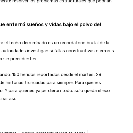
emente resolver los problemas estructurales que podrían
e enterró sueños y vidas bajo el polvo del
or el techo derrumbado es un recordatorio brutal de la
 autoridades investigan si fallas constructivas o errores
a sin precedentes.
ando: 150 heridos reportados desde el martes, 28
de historias truncadas para siempre. Para quienes
. Y para quienes ya perdieron todo, solo queda el eco
nar así.
rró sueños
sueños y vidas bajo el polvo del horror