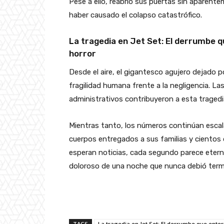
Pese a ello, reabrió sus puertas sin aparent
haber causado el colapso catastrófico.
La tragedia en Jet Set: El derrumbe qu
horror
Desde el aire, el gigantesco agujero dejado p
fragilidad humana frente a la negligencia. Las
administrativos contribuyeron a esta tragedi
Mientras tanto, los números continúan escal
cuerpos entregados a sus familias y cientos 
esperan noticias, cada segundo parece eterno
doloroso de una noche que nunca debió termi
TAGS
La tragedia en Jet Set: El derrumbe que ente