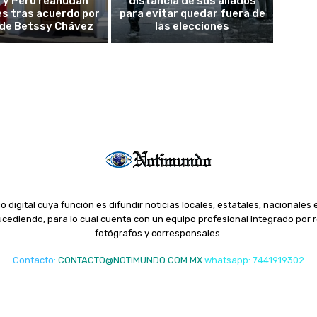
 y Perú reanudan
distancia de sus aliados
es tras acuerdo por
para evitar quedar fuera de
o de Betssy Chávez
las elecciones
o digital cuya función es difundir noticias locales, estatales, nacionales 
ediendo, para lo cual cuenta con un equipo profesional integrado por r
fotógrafos y corresponsales.
Contacto
:
CONTACTO@NOTIMUNDO.COM.MX
whatsapp: 7441919302