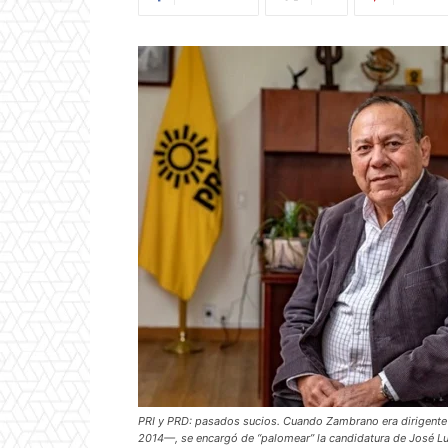
PRI y PRD: pasados sucios. Cuando Zambrano era dirigente
2014—, se encargó de “palomear” la candidatura de José L