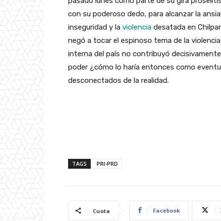
pasado lunes como parte de su gira proseliti
con su poderoso dedo, para alcanzar la ansiad
inseguridad y la
violencia
desatada en Chilpan
negó a tocar el espinoso tema de la violenci
interna del país no contribuyó decisivamente 
poder ¿cómo lo haría entonces como eventua
desconectados de la realidad.
TAGS
PRI-PRD
Facebook
Cuota