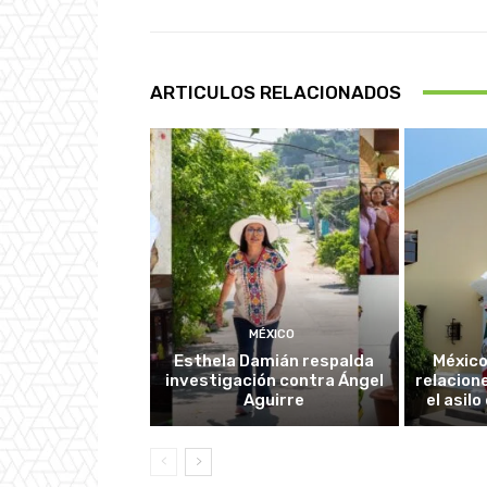
ARTICULOS RELACIONADOS
MÉXICO
Esthela Damián respalda
México
investigación contra Ángel
relacion
Aguirre
el asil