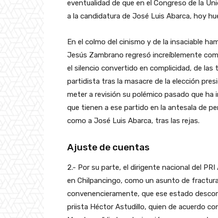
eventualidad de que en el Congreso de la Unión 
a la candidatura de José Luis Abarca, hoy hué
En el colmo del cinismo y de la insaciable ha
Jesús Zambrano regresó increíblemente como
el silencio convertido en complicidad, de las 
partidista tras la masacre de la elección pr
meter a revisión su polémico pasado que ha in
que tienen a ese partido en la antesala de per
como a José Luis Abarca, tras las rejas.
Ajuste de cuentas
2.- Por su parte, el dirigente nacional del PR
en Chilpancingo, como un asunto de fractura
convenencieramente, que ese estado descom
priista Héctor Astudillo, quien de acuerdo co