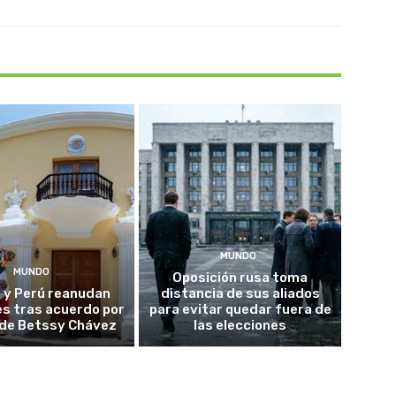
MUNDO
MUNDO
Oposición rusa toma
 y Perú reanudan
distancia de sus aliados
es tras acuerdo por
para evitar quedar fuera de
o de Betssy Chávez
las elecciones