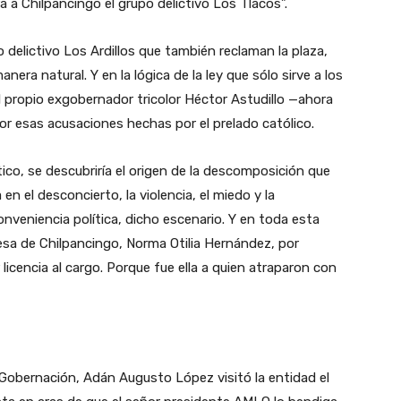
a a Chilpancingo el grupo delictivo Los Tlacos”.
 delictivo Los Ardillos que también reclaman la plaza,
nera natural. Y en la lógica de la ley que sólo sirve a los
l propio exgobernador tricolor Héctor Astudillo —ahora
r esas acusaciones hechas por el prelado católico.
ico, se descubriría el origen de la descomposición que
en el desconcierto, la violencia, el miedo y la
onveniencia política, dicho escenario. Y en toda esta
ldesa de Chilpancingo, Norma Otilia Hernández, por
 licencia al cargo. Porque fue ella a quien atraparon con
bernación, Adán Augusto López visitó la entidad el