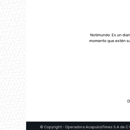
Notimundo: Es un diari
momento que estén suc
D
© Copyright - Operadora AcapulcoTimes S.A de C.