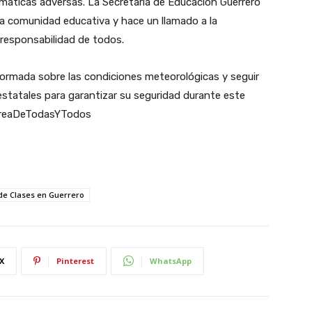
imáticas adversas. La Secretaría de Educación Guerrero
la comunidad educativa y hace un llamado a la
 responsabilidad de todos.
ormada sobre las condiciones meteorológicas y seguir
estatales para garantizar su seguridad durante este
TareaDeTodasYTodos
de Clases en Guerrero
X
Pinterest
WhatsApp