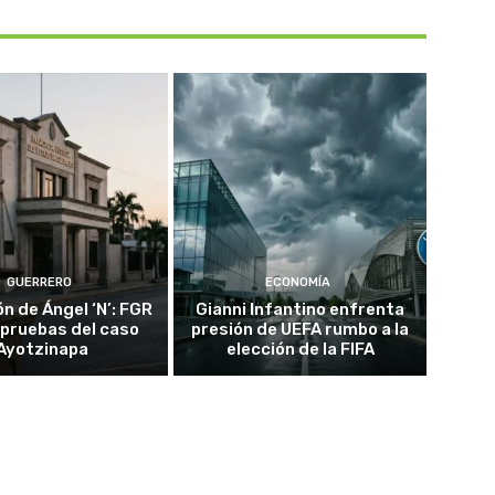
GUERRERO
ECONOMÍA
n de Ángel ‘N’: FGR
Gianni Infantino enfrenta
 pruebas del caso
presión de UEFA rumbo a la
Ayotzinapa
elección de la FIFA