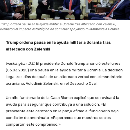
Trump ordena pausa en la ayuda militar a Ucrania tras altercado con Zelenski,
evaluaron el impacto estratégico de continuar apoyando militarmente a Ucrania.
Trump ordena pausa en la ayuda militar a Ucrania tras
altercado con Zelenski
Washington, D.C.
El presidente Donald Trump anunció este lunes
(03.03.2025) una pausa en la ayuda militar a Ucrania. La decisión
llega tres días después de un altercado verbal con el mandatario
ucraniano, Volodimir Zelenski, en el Despacho Oval.
Un alto funcionario de la Casa Blanca explicó que se revisará la
ayuda para asegurar que contribuya a una solución. «El
presidente está centrado en la paz,» afirmó el funcionario bajo
condición de anonimato. «Esperamos que nuestros socios
compartan este compromiso.»