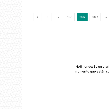
...
...
1
507
508
509
Notimundo: Es un diari
momento que estén suc