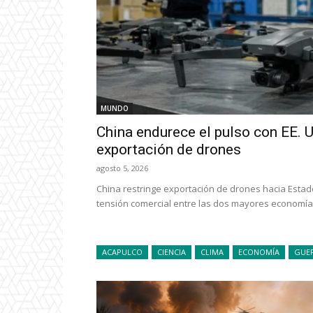
MUNDO
China endurece el pulso con EE. UU
exportación de drones
agosto 5, 2026
China restringe exportación de drones hacia Estad
tensión comercial entre las dos mayores economías
ACAPULCO
CIENCIA
CLIMA
ECONOMÍA
GUE