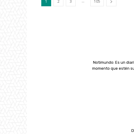
...
1
2
3
105
Notimundo: Es un diari
momento que estén suc
D