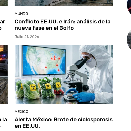
MUNDO
ar
Conflicto EE.UU. e Irán: análisis de la
o
nueva fase en el Golfo
Julio 21, 2026
MÉXICO
 la
Alerta México: Brote de ciclosporosis
e
en EE.UU.