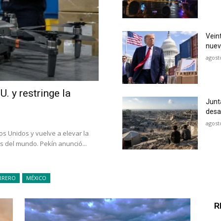
Vein
nuev
agost
. y restringe la
Junt
desa
agost
os Unidos y vuelve a elevar la
 del mundo. Pekín anunció...
RRERO
MÉXICO
R