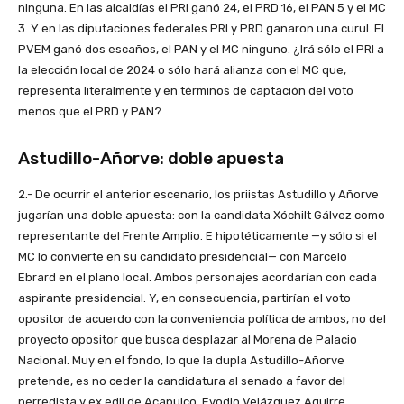
ninguna. En las alcaldías el PRI ganó 24, el PRD 16, el PAN 5 y el MC
3. Y en las diputaciones federales PRI y PRD ganaron una curul. El
PVEM ganó dos escaños, el PAN y el MC ninguno. ¿Irá sólo el PRI a
la elección local de 2024 o sólo hará alianza con el MC que,
representa literalmente y en términos de captación del voto
menos que el PRD y PAN?
Astudillo-Añorve: doble apuesta
2.- De ocurrir el anterior escenario, los priistas Astudillo y Añorve
jugarían una doble apuesta: con la candidata Xóchilt Gálvez como
representante del Frente Amplio. E hipotéticamente —y sólo si el
MC lo convierte en su candidato presidencial— con Marcelo
Ebrard en el plano local. Ambos personajes acordarían con cada
aspirante presidencial. Y, en consecuencia, partirían el voto
opositor de acuerdo con la conveniencia política de ambos, no del
proyecto opositor que busca desplazar al Morena de Palacio
Nacional. Muy en el fondo, lo que la dupla Astudillo-Añorve
pretende, es no ceder la candidatura al senado a favor del
perredista y ex edil de Acapulco, Evodio Velázquez Aguirre.