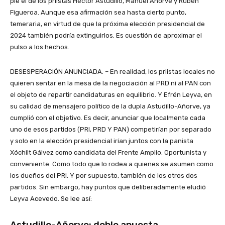
pie el de los priistas Héctor Astudillo, Manuel Añorve y Rubén
Figueroa. Aunque esa afirmación sea hasta cierto punto,
temeraria, en virtud de que la próxima elección presidencial de
2024 también podría extinguirlos. Es cuestión de aproximar el
pulso a los hechos.
DESESPERACIÓN ANUNCIADA. – En realidad, los priistas locales no
quieren sentar en la mesa de la negociación al PRD ni al PAN con
el objeto de repartir candidaturas en equilibrio. Y Efrén Leyva, en
su calidad de mensajero político de la dupla Astudillo-Añorve, ya
cumplió con el objetivo. Es decir, anunciar que localmente cada
uno de esos partidos (PRI, PRD Y PAN) competirían por separado
y solo en la elección presidencial irían juntos con la panista
Xóchilt Gálvez como candidata del Frente Amplio. Oportunista y
conveniente. Como todo que lo rodea a quienes se asumen como
los dueños del PRI. Y por supuesto, también de los otros dos
partidos. Sin embargo, hay puntos que deliberadamente eludió
Leyva Acevedo. Se lee así:
Astudillo-Añorve: doble apuesta