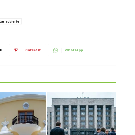
tar advierte
X
Pinterest
WhatsApp