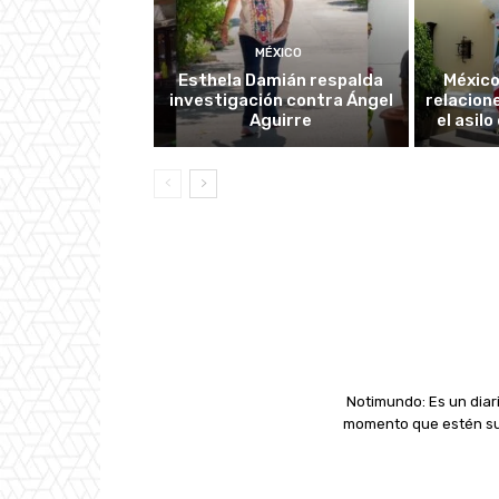
MÉXICO
Esthela Damián respalda
México
investigación contra Ángel
relacion
Aguirre
el asil
Notimundo: Es un diari
momento que estén suc