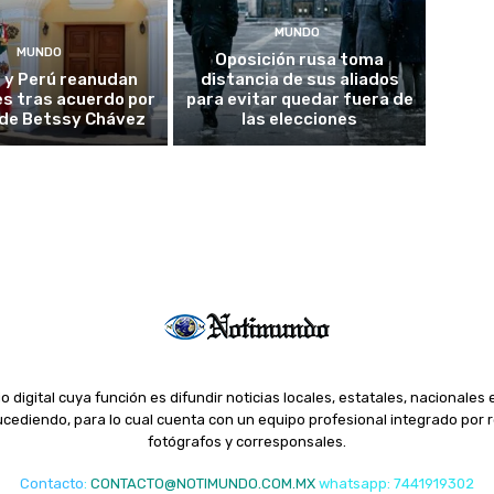
MUNDO
MUNDO
Oposición rusa toma
 y Perú reanudan
distancia de sus aliados
es tras acuerdo por
para evitar quedar fuera de
o de Betssy Chávez
las elecciones
o digital cuya función es difundir noticias locales, estatales, nacionales 
ediendo, para lo cual cuenta con un equipo profesional integrado por r
fotógrafos y corresponsales.
Contacto
:
CONTACTO@NOTIMUNDO.COM.MX
whatsapp: 7441919302