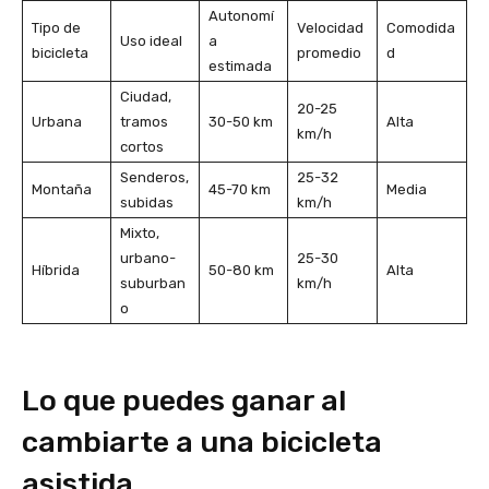
Autonomí
Tipo de
Velocidad
Comodida
Uso ideal
a
bicicleta
promedio
d
estimada
Ciudad,
20-25
Urbana
tramos
30-50 km
Alta
km/h
cortos
Senderos,
25-32
Montaña
45-70 km
Media
subidas
km/h
Mixto,
urbano-
25-30
Híbrida
50-80 km
Alta
suburban
km/h
o
Lo que puedes ganar al
cambiarte a una bicicleta
asistida