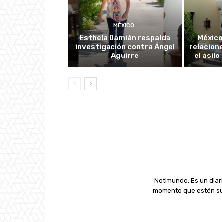
MÉXICO
Esthela Damián respalda
México
investigación contra Ángel
relacion
Aguirre
el asil
Notimundo: Es un diari
momento que estén suc