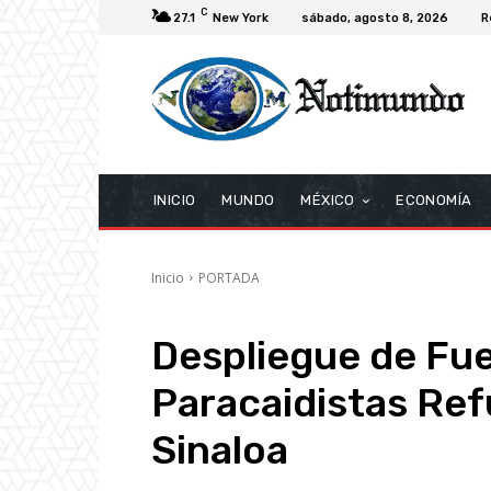
C
27.1
New York
sábado, agosto 8, 2026
R
INICIO
MUNDO
MÉXICO
ECONOMÍA
Inicio
PORTADA
Despliegue de Fue
Paracaidistas Ref
Sinaloa