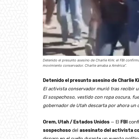
Detenido el presunto asesino de Charlie Kirk: el FBI confir
movimiento conservador. Charlie amaba a América”.
Detenido el presunto asesino de Charlie Ki
El activista conservador murió tras recibir u
El sospechoso, vestido con ropa oscura, fue
gobernador de Utah descarta por ahora un 
Orem, Utah / Estados Unidos
— El
FBI
confi
sospechoso
del
asesinato del activista c
disparo en el cuello durante un evento polític