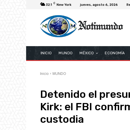
C
32.1
New York
jueves, agosto 6, 2026
Re
INICIO
MUNDO
MÉXICO
ECONOMÍA
Inicio
MUNDO
Detenido el presu
Kirk: el FBI confi
custodia