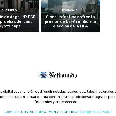
GUERRERO
ECONOMÍA
n de Ángel ‘N’: FGR
Gianni Infantino enfrenta
 pruebas del caso
presión de UEFA rumbo a la
Ayotzinapa
elección de la FIFA
o digital cuya función es difundir noticias locales, estatales, nacionales 
ediendo, para lo cual cuenta con un equipo profesional integrado por r
fotógrafos y corresponsales.
Contacto
:
CONTACTO@NOTIMUNDO.COM.MX
whatsapp: 7441919302