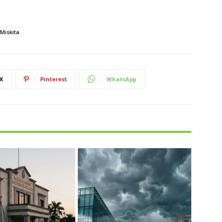
Miskita
X
Pinterest
WhatsApp