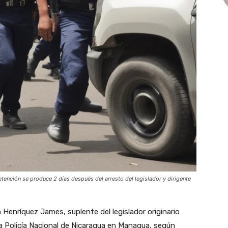
tención se produce 2 días después del arresto del legislador y dirigente
 Henríquez James, suplente del legislador originario
la Policía Nacional de Nicaragua en Managua, según