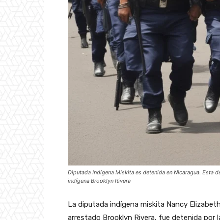
Diputada Indígena Miskita es detenida en Nicaragua. Esta de
indígena Brooklyn Rivera
La diputada indígena miskita Nancy Elizabeth
arrestado Brooklyn Rivera, fue detenida por 