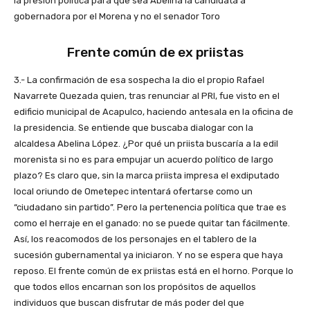
la presión política para que sea Abelina la candidata a
gobernadora por el Morena y no el senador Toro
Frente común de ex priistas
3.- La confirmación de esa sospecha la dio el propio Rafael
Navarrete Quezada quien, tras renunciar al PRI, fue visto en el
edificio municipal de Acapulco, haciendo antesala en la oficina de
la presidencia. Se entiende que buscaba dialogar con la
alcaldesa Abelina López. ¿Por qué un priista buscaría a la edil
morenista si no es para empujar un acuerdo político de largo
plazo? Es claro que, sin la marca priista impresa el exdiputado
local oriundo de Ometepec intentará ofertarse como un
“ciudadano sin partido”. Pero la pertenencia política que trae es
como el herraje en el ganado: no se puede quitar tan fácilmente.
Así, los reacomodos de los personajes en el tablero de la
sucesión gubernamental ya iniciaron. Y no se espera que haya
reposo. El frente común de ex priistas está en el horno. Porque lo
que todos ellos encarnan son los propósitos de aquellos
individuos que buscan disfrutar de más poder del que