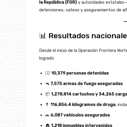
la República (FGR)
y autoridades estatales
detenciones, cateos y aseguramientos de al
📊 Resultados nacionale
Desde el inicio de la Operación Frontera Nort
logrado:
👮‍♂️
10,379 personas detenidas
🔫
7,575 armas de fuego aseguradas
📦
1,278,814 cartuchos y 34,265 carg
💊
116,856.4 kilogramos de droga
, incl
🚗
6,087 vehículos asegurados
🏠
1,218 inmuebles intervenidos