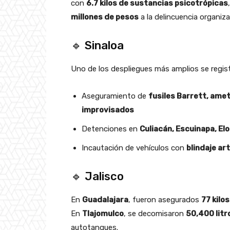
con
6.7 kilos de sustancias psicotrópicas
millones de pesos
a la delincuencia organiza
🔹 Sinaloa
Uno de los despliegues más amplios se regist
Aseguramiento de
fusiles Barrett, ame
improvisados
Detenciones en
Culiacán, Escuinapa, El
Incautación de vehículos con
blindaje ar
🔹 Jalisco
En
Guadalajara
, fueron asegurados
77 kilo
En
Tlajomulco
, se decomisaron
50,400 litr
autotanques.