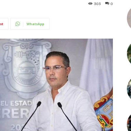
303
0
st
WhatsApp