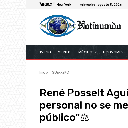
C
25.3
New York
miércoles, agosto 5, 2026
INICIO
MUNDO
MÉXICO
ECONOMÍA
Inicio
GUERRERO
René Posselt Aguir
personal no se mez
público”⚖️