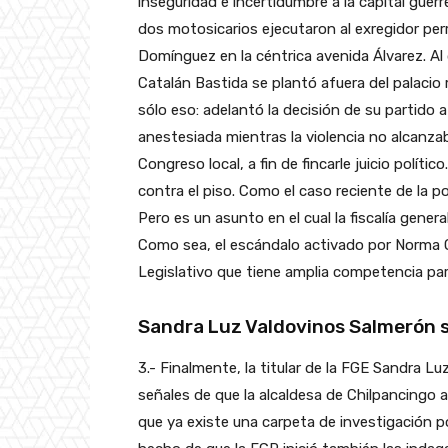
inseguridad e incertidumbre a la capital guer
dos motosicarios ejecutaron al exregidor per
Domínguez en la céntrica avenida Álvarez. Al d
Catalán Bastida se plantó afuera del palacio
sólo eso: adelantó la decisión de su partido a
anestesiada mientras la violencia no alcanza
Congreso local, a fin de fincarle juicio políti
contra el piso. Como el caso reciente de la po
Pero es un asunto en el cual la fiscalía gene
Como sea, el escándalo activado por Norma Ot
Legislativo que tiene amplia competencia para 
Sandra Luz Valdovinos Salmerón s
3.- Finalmente, la titular de la FGE Sandra 
señales de que la alcaldesa de Chilpancingo
que ya existe una carpeta de investigación por