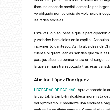
hecho de que la FGR inició también las indag
fiscal se esconde mediáticamente por largo
ve obligada por las crisis de violencia e ins
las redes sociales.
Esta vez lo hizo, pese a que la participación 
y variados homicidios en la capital, Acapulc
incremento dantesco. Así, la alcaldesa de C
cuenta ni quiere leer las señales que ya le e
para justificar su permanencia en el cargo, s
la que se muestra esbozada tras esas variada
Abelina López Rodríguez
HOJEADAS DE PÁGINAS
…Aprovechando la amp
la capital, la también alcaldesa morenista d
del optimismo. Y mediante una encuesta paga
reelección en dicha comuna. Como si el asunt