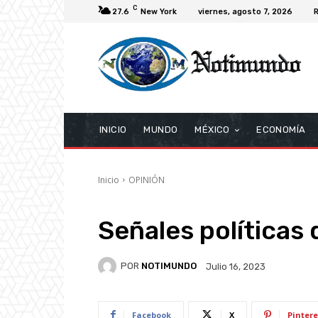
C
27.6
New York
viernes, agosto 7, 2026
R
INICIO
MUNDO
MÉXICO
ECONOMÍA
Inicio
OPINIÓN
Señales políticas 
POR
NOTIMUNDO
Julio 16, 2023
Facebook
X
Pintere