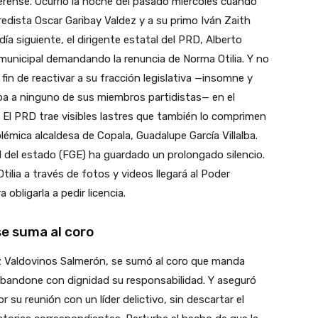
rerense. Ocurrió la noche del pasado miércoles cuando
redista Oscar Garibay Valdez y a su primo Iván Zaith
ía siguiente, el dirigente estatal del PRD, Alberto
 municipal demandando la renuncia de Norma Otilia. Y no
 fin de reactivar a su fracción legislativa —insomne y
ba a ninguno de sus miembros partidistas— en el
co. El PRD trae visibles lastres que también lo comprimen
lémica alcaldesa de Copala, Guadalupe García Villalba.
ral del estado (FGE) ha guardado un prolongado silencio.
ilia a través de fotos y videos llegará al Poder
obligarla a pedir licencia.
e suma al coro
Luz Valdovinos Salmerón, se sumó al coro que manda
 abandone con dignidad su responsabilidad. Y aseguró
 su reunión con un líder delictivo, sin descartar el