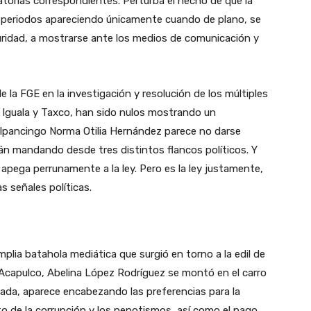
atorias correspondientes. Perturba el hecho de que la
s periodos apareciendo únicamente cuando de plano, se
eguridad, a mostrarse ante los medios de comunicación y
de la FGE en la investigación y resolución de los múltiples
o, Iguala y Taxco, han sido nulos mostrando un
hilpancingo Norma Otilia Hernández parece no darse
stán mandando desde tres distintos flancos políticos. Y
e apega perrunamente a la ley. Pero es la ley justamente,
s señales políticas.
lia batahola mediática que surgió en torno a la edil de
e Acapulco, Abelina López Rodríguez se montó en el carro
da, aparece encabezando las preferencias para la
o de la corrupción y los nepotismos, así como el pago