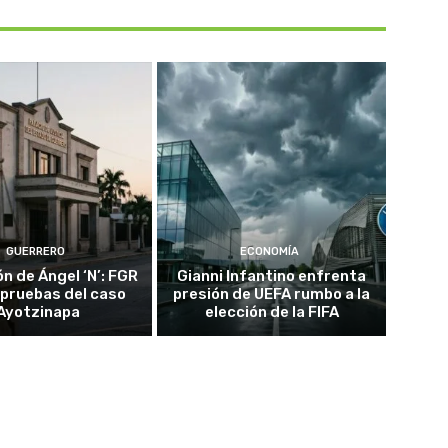
GUERRERO
ECONOMÍA
n de Ángel ‘N’: FGR
Gianni Infantino enfrenta
 pruebas del caso
presión de UEFA rumbo a la
Ayotzinapa
elección de la FIFA