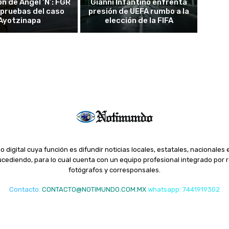
n de Ángel ‘N’: FGR
Gianni Infantino enfrenta
 pruebas del caso
presión de UEFA rumbo a la
Ayotzinapa
elección de la FIFA
o digital cuya función es difundir noticias locales, estatales, nacionales 
ediendo, para lo cual cuenta con un equipo profesional integrado por r
fotógrafos y corresponsales.
Contacto
:
CONTACTO@NOTIMUNDO.COM.MX
whatsapp: 7441919302