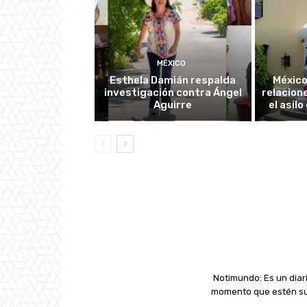
MÉXICO
Esthela Damián respalda
México
investigación contra Ángel
relacion
Aguirre
el asil
Notimundo: Es un diari
momento que estén suc