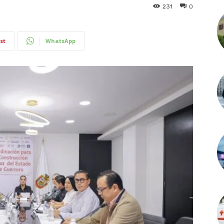
231
0
st
WhatsApp