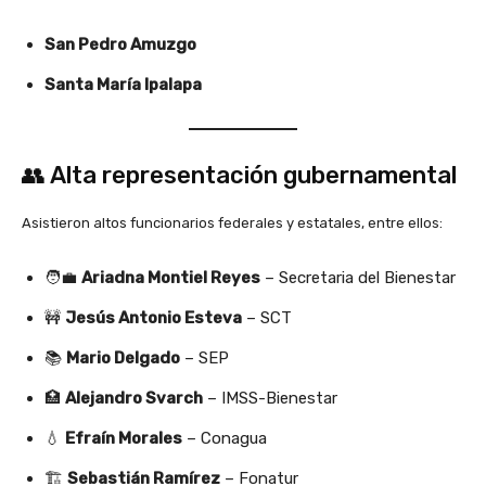
San Pedro Amuzgo
Santa María Ipalapa
👥 Alta representación gubernamental
Asistieron altos funcionarios federales y estatales, entre ellos:
🧑‍💼
Ariadna Montiel Reyes
– Secretaria del Bienestar
🚧
Jesús Antonio Esteva
– SCT
📚
Mario Delgado
– SEP
🏥
Alejandro Svarch
– IMSS-Bienestar
💧
Efraín Morales
– Conagua
🏗️
Sebastián Ramírez
– Fonatur