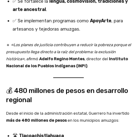
✅ Se fortalece la
lengua, cosmovisión, tradiciones y
arte ancestral
.
✅ Se implementan programas como
ApoyArte
, para
artesanos y tejedoras amuzgas.
🔹
«Los planes de justicia contribuyen a reducir la pobreza porque el
presupuesto llega directo a la raíz del problema: la exclusión
histórica»
, afirmó
Adelfo Regino Montes
, director del
Instituto
Nacional de los Pueblos Indígenas (INPI)
.
💰 480 millones de pesos en desarrollo
regional
Desde el inicio de la administración estatal, Guerrero ha invertido
más de 480 millones de pesos
en los municipios amuzgos:
🛣️
Tlacoachistlahuaca