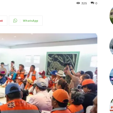
325
0
st
WhatsApp