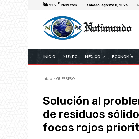
C
22.9
New York
sábado, agosto 8, 2026
INICIO
MUNDO
MÉXICO
ECONOMÍA
Inicio
GUERRERO
Solución al probl
de residuos sólido
focos rojos priori