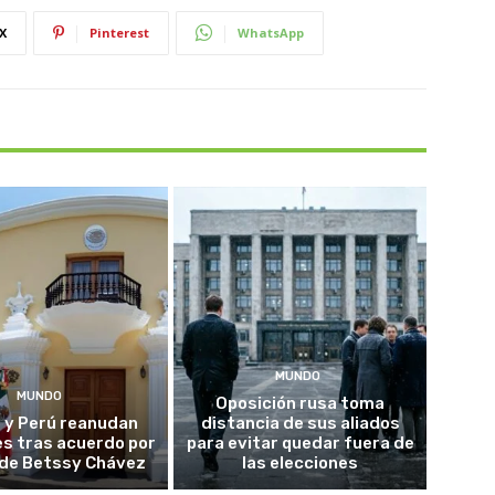
X
Pinterest
WhatsApp
MUNDO
MUNDO
Oposición rusa toma
 y Perú reanudan
distancia de sus aliados
es tras acuerdo por
para evitar quedar fuera de
o de Betssy Chávez
las elecciones