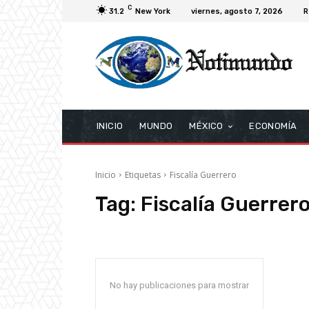
C
31.2
New York
viernes, agosto 7, 2026
R
INICIO
MUNDO
MÉXICO
ECONOMÍA
Inicio
Etiquetas
Fiscalía Guerrero
Tag:
Fiscalía Guerrer
No hay publicaciones para mostrar