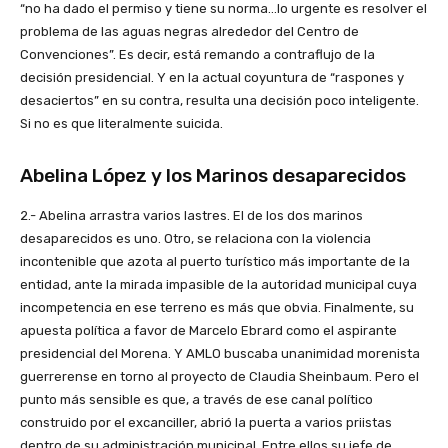
“no ha dado el permiso y tiene su norma…lo urgente es resolver el
problema de las aguas negras alrededor del Centro de
Convenciones”. Es decir, está remando a contraflujo de la
decisión presidencial. Y en la actual coyuntura de “raspones y
desaciertos” en su contra, resulta una decisión poco inteligente.
Si no es que literalmente suicida.
Abelina López y los Marinos desaparecidos
2.- Abelina arrastra varios lastres. El de los dos marinos
desaparecidos es uno. Otro, se relaciona con la violencia
incontenible que azota al puerto turístico más importante de la
entidad, ante la mirada impasible de la autoridad municipal cuya
incompetencia en ese terreno es más que obvia. Finalmente, su
apuesta política a favor de Marcelo Ebrard como el aspirante
presidencial del Morena. Y AMLO buscaba unanimidad morenista
guerrerense en torno al proyecto de Claudia Sheinbaum. Pero el
punto más sensible es que, a través de ese canal político
construido por el excanciller, abrió la puerta a varios priistas
dentro de su administración municipal. Entre ellos su jefe de