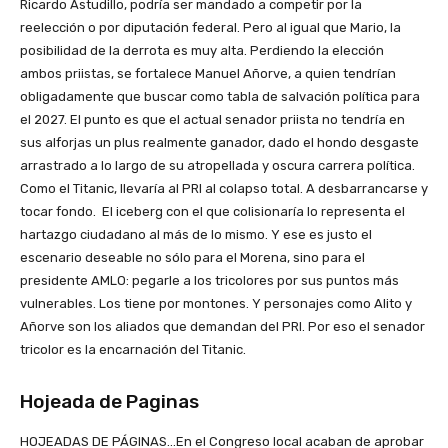
Ricardo Astudillo, podría ser mandado a competir por la
reelección o por diputación federal. Pero al igual que Mario, la
posibilidad de la derrota es muy alta. Perdiendo la elección
ambos priistas, se fortalece Manuel Añorve, a quien tendrían
obligadamente que buscar como tabla de salvación política para
el 2027. El punto es que el actual senador priista no tendría en
sus alforjas un plus realmente ganador, dado el hondo desgaste
arrastrado a lo largo de su atropellada y oscura carrera política.
Como el Titanic, llevaría al PRI al colapso total. A desbarrancarse y
tocar fondo. El iceberg con el que colisionaría lo representa el
hartazgo ciudadano al más de lo mismo. Y ese es justo el
escenario deseable no sólo para el Morena, sino para el
presidente AMLO: pegarle a los tricolores por sus puntos más
vulnerables. Los tiene por montones. Y personajes como Alito y
Añorve son los aliados que demandan del PRI. Por eso el senador
tricolor es la encarnación del Titanic.
Hojeada de Paginas
HOJEADAS DE PÁGINAS…En el Congreso local acaban de aprobar