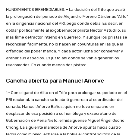
HUNDIMIENTOS IRREMEDIABLES. – La decisión del Trife que avaló
la prolongación del periodo de Alejandro Moreno Cárdenas “Alito”
en la dirigencia nacional del PRI, pegó donde debía. Es decir, en
doblar políticamente al exgobernador priista Héctor Astudillo, su
más firme detractor interno en Guerrero. Y aunque los priistas se
reconcilian fácilmente, no lo hacen en coyunturas en las que la
orfandad del poder manda. Y cada actor lucha por conservar y
arañar sus espacios. Es justo ahí donde se van a generar los
reacomodos. En cuando menos dos pistas:
Cancha abierta para Manuel Añorve
1.- Con el gané de Alito en el Trife para prolongar su periodo en el
PRI nacional, la cancha se le abrió generosa al coordinador del
senado, Manuel Añorve Baños, quien no tuvo empacho en
desplazar de esa posición a su homólogo y exsecretario de
Gobernación de Peña Nieto, el hidalguense Miguel Ángel Osorio
Chong. La siguiente maniobra de Añorve apunta hacia cuatro
lados como mínimo: echarse a la bolsa el control político de la