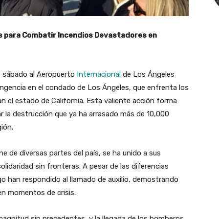
s para Combatir Incendios Devastadores en
e sábado al Aeropuerto
Internacional
de Los Ángeles
ingencia en el condado de Los Ángeles, que enfrenta los
 el estado de California. Esta valiente acción forma
ar la destrucción que ya ha arrasado más de 10,000
gión.
 de diversas partes del país, se ha unido a sus
daridad sin fronteras. A pesar de las diferencias
ego han respondido al llamado de auxilio, demostrando
 en momentos de crisis.
magnitud sin precedentes, y la llegada de los bomberos