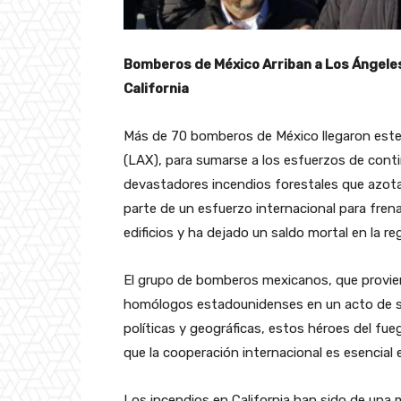
Bomberos de México Arriban a Los Ángele
California
Más de 70 bomberos de México llegaron est
(LAX), para sumarse a los esfuerzos de cont
devastadores incendios forestales que azotan
parte de un esfuerzo internacional para fren
edificios y ha dejado un saldo mortal en la re
El grupo de bomberos mexicanos, que proviene
homólogos estadounidenses en un acto de soli
políticas y geográficas, estos héroes del fu
que la cooperación internacional es esencial
Los incendios en California han sido de una 