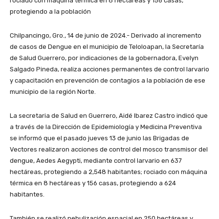
rociado con máquina térmica en 8 hectáreas y 156 casas,
protegiendo a la población
Chilpancingo, Gro., 14 de junio de 2024.- Derivado al incremento
de casos de Dengue en el municipio de Teloloapan, la Secretaría
de Salud Guerrero, por indicaciones de la gobernadora, Evelyn
Salgado Pineda, realiza acciones permanentes de control larvario
y capacitación en prevención de contagios a la población de ese
municipio de la región Norte.
La secretaria de Salud en Guerrero, Aidé Ibarez Castro indicó que
a través de la Dirección de Epidemiología y Medicina Preventiva
se informó que el pasado jueves 13 de junio las Brigadas de
Vectores realizaron acciones de control del mosco transmisor del
dengue, Aedes Aegypti, mediante control larvario en 637
hectáreas, protegiendo a 2,548 habitantes; rociado con máquina
térmica en 8 hectáreas y 156 casas, protegiendo a 624
habitantes.
También se realizó nebulización espacial en 250 hectáreas y