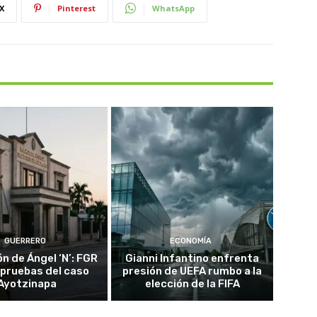
X
Pinterest
WhatsApp
GUERRERO
ECONOMÍA
n de Ángel ‘N’: FGR
Gianni Infantino enfrenta
 pruebas del caso
presión de UEFA rumbo a la
Ayotzinapa
elección de la FIFA