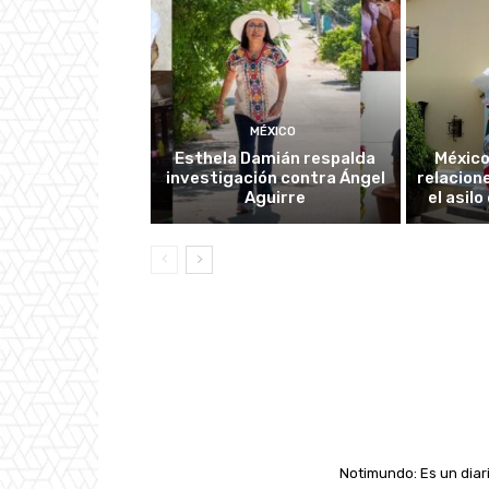
MÉXICO
Esthela Damián respalda
México
investigación contra Ángel
relacion
Aguirre
el asil
Notimundo: Es un diari