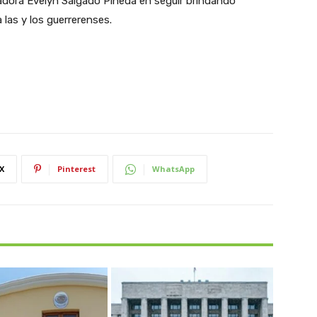
adora Evelyn Salgado Pineda en seguir brindando
las y los guerrerenses.
X
Pinterest
WhatsApp