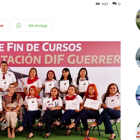
921
0
st
WhatsApp