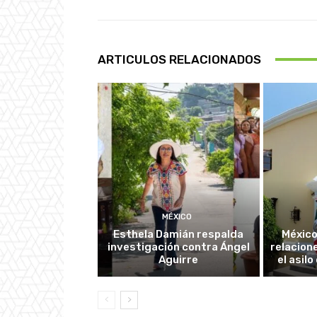
ARTICULOS RELACIONADOS
MÉXICO
Esthela Damián respalda
México
investigación contra Ángel
relacion
Aguirre
el asil