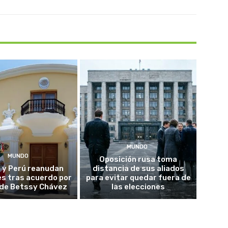
MUNDO
MUNDO
Oposición rusa toma
 y Perú reanudan
distancia de sus aliados
es tras acuerdo por
para evitar quedar fuera de
o de Betssy Chávez
las elecciones