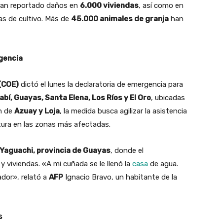
han reportado daños en
6.000 viviendas
, así como en
as de cultivo. Más de
45.000 animales de granja
han
gencia
(COE)
dictó el lunes la declaratoria de emergencia para
í, Guayas, Santa Elena, Los Ríos y El Oro
, ubicadas
ón de
Azuay y Loja
, la medida busca agilizar la asistencia
ctura en las zonas más afectadas.
Yaguachi, provincia de Guayas
, donde el
 viviendas. «A mi cuñada se le llenó la
casa
de agua.
ador», relató a
AFP
Ignacio Bravo, un habitante de la
s