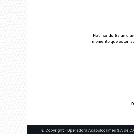
Notimundo: Es un diari
momento que estén suc
D
© Copyright - Operadora AcapulcoTimes S.A de C.