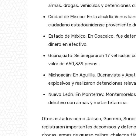
armas, drogas, vehículos y detenciones cl
Ciudad de México: En la alcaldía Venustian
ciudadano estadounidense proveniente de 
Estado de México: En Coacalco, fue deten
dinero en efectivo.
Guanajuato: Se aseguraron 17 vehículos c
valor de 650,339 pesos.
Michoacán: En Aguililla, Buenavista y Apa
explosivos y realizaron detenciones relev
Nuevo León: En Monterrey, Montemorelos
delictivo con armas y metanfetamina.
Otros estados como Jalisco, Guerrero, Sono
registraron importantes decomisos y detenci
drogas, armas de grueso calibre, chalecos tá