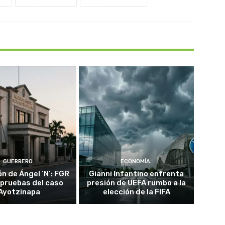
GUERRERO
ECONOMÍA
n de Ángel ‘N’: FGR
Gianni Infantino enfrenta
 pruebas del caso
presión de UEFA rumbo a la
Ayotzinapa
elección de la FIFA