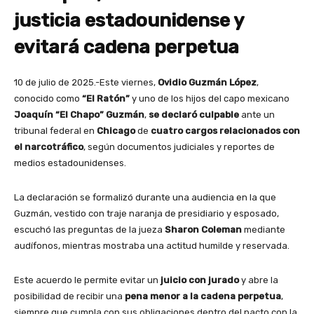
justicia estadounidense y
evitará cadena perpetua
10 de julio de 2025.-Este viernes,
Ovidio Guzmán López
,
conocido como
“El Ratón”
y uno de los hijos del capo mexicano
Joaquín “El Chapo” Guzmán
,
se declaró culpable
ante un
tribunal federal en
Chicago
de
cuatro cargos relacionados con
el narcotráfico
, según documentos judiciales y reportes de
medios estadounidenses.
La declaración se formalizó durante una audiencia en la que
Guzmán, vestido con traje naranja de presidiario y esposado,
escuchó las preguntas de la jueza
Sharon Coleman
mediante
audífonos, mientras mostraba una actitud humilde y reservada.
Este acuerdo le permite evitar un
juicio con jurado
y abre la
posibilidad de recibir una
pena menor a la cadena perpetua
,
siempre que cumpla con sus obligaciones dentro del pacto con la