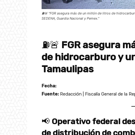
⛽🚨 "FGR asegura más de un millón de litros de hidrocarbur
SEDENA, Guardia Nacional y Pemex."
⛽🚨
FGR asegura más
de hidrocarburo y u
Tamaulipas
Fecha:
Fuente:
Redacción | Fiscalía General de la Re
📢
Operativo federal de
de distribución de comb