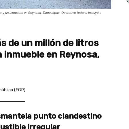
o y un inmueble en Reynosa, Tamaulipas. Operativo federal incluyó a
 de un millón de litros
n inmueble en Reynosa,
pública (FGR)
smantela punto clandestino
ustible irregular