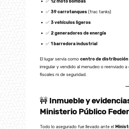
✅
12 moto bombas
✅
39 carrotanques
(frac tanks)
✅
3 vehículos ligeros
✅
2 generadores de energía
✅
1 barredora industrial
El lugar servía como
centro de distribución
irregular y vendido al menudeo o reenviado a 
fiscales ni de seguridad.
🚧
Inmueble y evidencias
Ministerio Público Feder
Todo lo asegurado fue llevado ante el
Minist