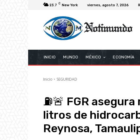
C
23.7
New York
viernes, agosto 7, 2026
R
INICIO
MUNDO
MÉXICO
ECONOMÍA
Inicio
SEGURIDAD
⛽🚨 FGR asegura m
litros de hidroca
Reynosa, Tamauli