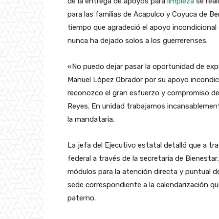
de la entrega de apoyos para
limpieza
se real
para las familias de Acapulco y Coyuca de Ben
tiempo que agradeció el apoyo incondicional
nunca ha dejado solos a los guerrerenses.
«No puedo dejar pasar la oportunidad de exp
Manuel López Obrador por su apoyo incondici
reconozco el gran esfuerzo y compromiso de la
Reyes. En unidad trabajamos incansablemente,
la mandataria.
La jefa del Ejecutivo estatal detalló que a t
federal a través de la secretaria de Bienestar
módulos para la atención directa y puntual de
sede correspondiente a la calendarización que
paterno.