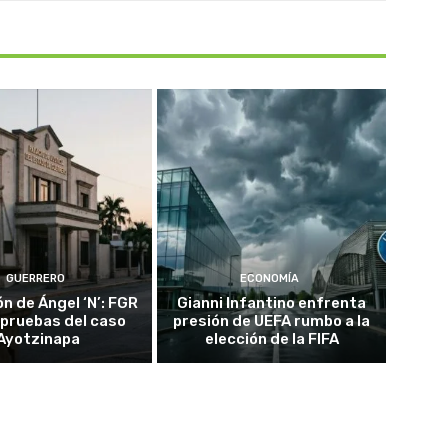
GUERRERO
ECONOMÍA
n de Ángel ‘N’: FGR
Gianni Infantino enfrenta
 pruebas del caso
presión de UEFA rumbo a la
Ayotzinapa
elección de la FIFA