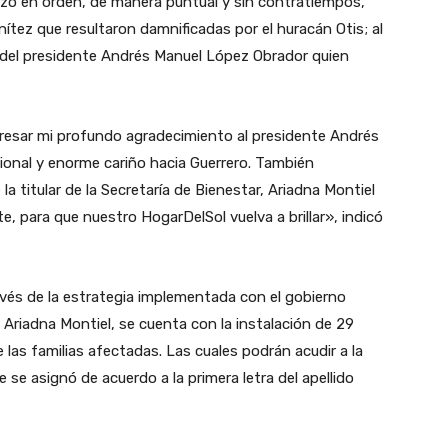
izó en orden, de manera puntual y sin contratiempos,
ítez que resultaron damnificadas por el huracán Otis; al
 del presidente Andrés Manuel López Obrador quien
resar mi profundo agradecimiento al presidente Andrés
onal y enorme cariño hacia Guerrero. También
 titular de la Secretaría de Bienestar, Ariadna Montiel
 para que nuestro HogarDelSol vuelva a brillar», indicó
ravés de la estrategia implementada con el gobierno
, Ariadna Montiel, se cuenta con la instalación de 29
 las familias afectadas. Las cuales podrán acudir a la
 se asignó de acuerdo a la primera letra del apellido