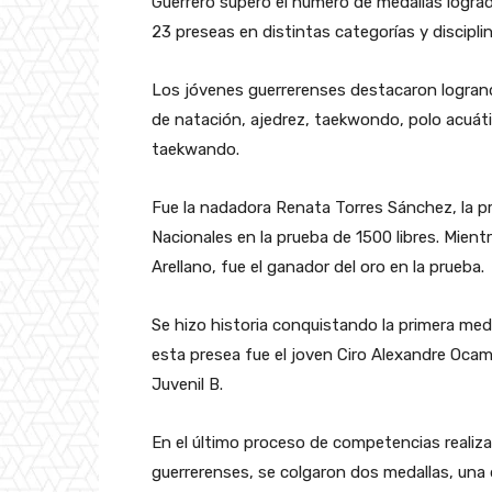
Guerrero superó el número de medallas logra
23 preseas en distintas categorías y disciplin
Los jóvenes guerrerenses destacaron logrand
de natación, ajedrez, taekwondo, polo acuático
taekwando.
Fue la nadadora Renata Torres Sánchez, la pr
Nacionales en la prueba de 1500 libres. Mientra
Arellano, fue el ganador del oro en la prueba.
Se hizo historia conquistando la primera meda
esta presea fue el joven Ciro Alexandre Ocamp
Juvenil B.
En el último proceso de competencias realiz
guerrerenses, se colgaron dos medallas, una d