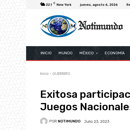
C
32.1
New York
jueves, agosto 6, 2026
Re
INICIO
MUNDO
MÉXICO
ECONOMÍA
Inicio
GUERRERO
Exitosa participa
Juegos Nacional
POR
NOTIMUNDO
Julio 23, 2023