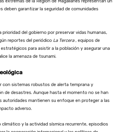
icas extremas de la Región de Magallanes representan un
nes deben garantizar la seguridad de comunidades
 la prioridad del gobierno por preservar vidas humanas,
gún reportes del periódico
La Tercera
, equipos de
tratégicos para asistir a la población y asegurar una
alice la amenaza de tsunami.
Geológica
r con sistemas robustos de alerta temprana y
ón de desastres. Aunque hasta el momento no se han
las autoridades mantienen su enfoque en proteger a las
mpacto adverso.
climático y la actividad sísmica recurrente, episodios
r la cooperación internacional y las políticas de