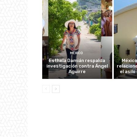
MÉXICO
Esthela Damián respalda
México
investigación contra Ángel
relacion
Aguirre
el asil