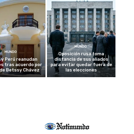
MUNDO
MUNDO
Oposición rusa toma
 y Perú reanudan
distancia de sus aliados
es tras acuerdo por
para evitar quedar fuera de
o de Betssy Chávez
las elecciones