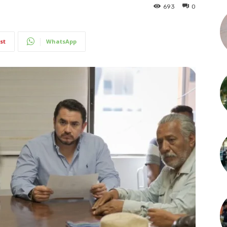
693
0
st
WhatsApp