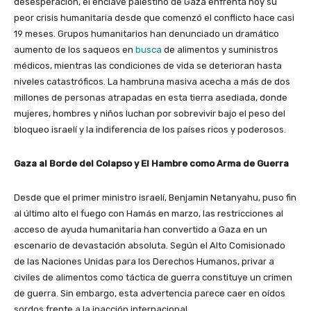
desesperación, el enclave palestino de Gaza enfrenta hoy su
peor crisis humanitaria desde que comenzó el conflicto hace casi
19 meses. Grupos humanitarios han denunciado un dramático
aumento de los saqueos en
busca
de alimentos y suministros
médicos, mientras las condiciones de vida se deterioran hasta
niveles catastróficos. La hambruna masiva acecha a más de dos
millones de personas atrapadas en esta tierra asediada, donde
mujeres, hombres y niños luchan por sobrevivir bajo el peso del
bloqueo israelí y la indiferencia de los países ricos y poderosos.
Gaza al Borde del Colapso y El Hambre como Arma de Guerra
Desde que el primer ministro israelí, Benjamin Netanyahu, puso fin
al último alto el fuego con Hamás en marzo, las restricciones al
acceso de ayuda humanitaria han convertido a Gaza en un
escenario de devastación absoluta. Según el Alto Comisionado
de las Naciones Unidas para los Derechos Humanos, privar a
civiles de alimentos como táctica de guerra constituye un crimen
de guerra. Sin embargo, esta advertencia parece caer en oídos
sordos frente a la inacción internacional.