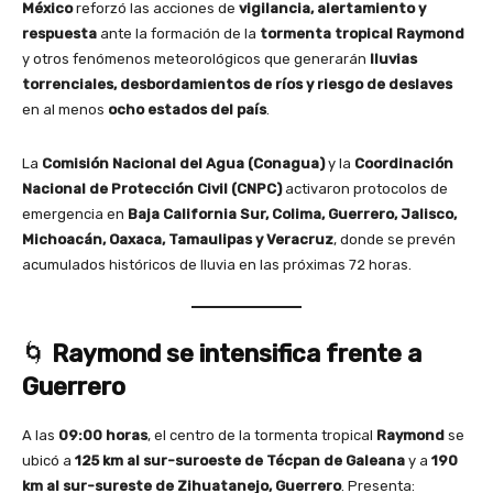
México
reforzó las acciones de
vigilancia, alertamiento y
respuesta
ante la formación de la
tormenta tropical Raymond
y otros fenómenos meteorológicos que generarán
lluvias
torrenciales, desbordamientos de ríos y riesgo de deslaves
en al menos
ocho estados del país
.
La
Comisión Nacional del Agua (Conagua)
y la
Coordinación
Nacional de Protección Civil (CNPC)
activaron protocolos de
emergencia en
Baja California Sur, Colima, Guerrero, Jalisco,
Michoacán, Oaxaca, Tamaulipas y Veracruz
, donde se prevén
acumulados históricos de lluvia en las próximas 72 horas.
🌀
Raymond se intensifica frente a
Guerrero
A las
09:00 horas
, el centro de la tormenta tropical
Raymond
se
ubicó a
125 km al sur-suroeste de Técpan de Galeana
y a
190
km al sur-sureste de Zihuatanejo, Guerrero
. Presenta: