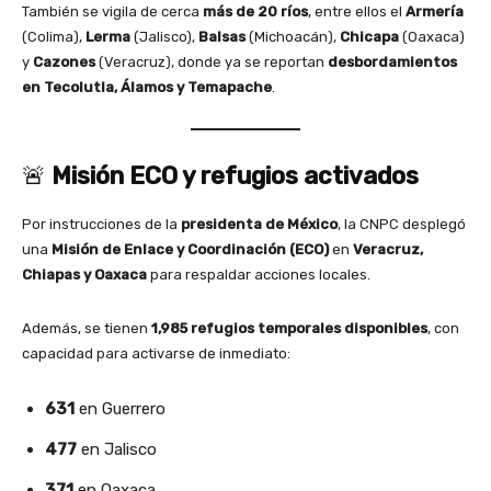
También se vigila de cerca
más de 20 ríos
, entre ellos el
Armería
(Colima),
Lerma
(Jalisco),
Balsas
(Michoacán),
Chicapa
(Oaxaca)
y
Cazones
(Veracruz), donde ya se reportan
desbordamientos
en Tecolutla, Álamos y Temapache
.
🚨
Misión ECO y refugios activados
Por instrucciones de la
presidenta de México
, la CNPC desplegó
una
Misión de Enlace y Coordinación (ECO)
en
Veracruz,
Chiapas y Oaxaca
para respaldar acciones locales.
Además, se tienen
1,985 refugios temporales disponibles
, con
capacidad para activarse de inmediato:
631
en Guerrero
477
en Jalisco
371
en Oaxaca