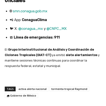
oficiales
🌐
smn.conagua.gob.mx
📲 App
ConaguaClima
🐦 X:
@conagua_mx
y
@CNPC_MX
☎️
Línea de emergencias: 911
El
Grupo Interinstitucional de Análisis y Coordinación de
Ciclones Tropicales (GIAT-CT)
ya emitió
siete alertamientos
y
mantiene sesiones técnicas continuas para coordinar la
respuesta federal, estatal y municipal.
TAGS
activa alerta nacional
tormenta tropical Raymond
🌧️ Gobierno de México