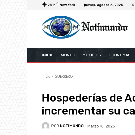
C
28.9
New York
jueves, agosto 6, 2026
R
INICIO
MUNDO
MÉXICO
ECONOMÍA
Inicio
GUERRERO
Hospederías de A
incrementar su ca
POR
NOTIMUNDO
Marzo 10, 2025