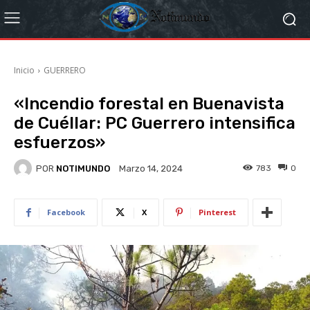
Inicio
GUERRERO
«Incendio forestal en Buenavista
de Cuéllar: PC Guerrero intensifica
esfuerzos»
POR
NOTIMUNDO
783
0
Marzo 14, 2024
Facebook
X
Pinterest