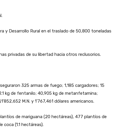
l.
ura y Desarrollo Rural en el traslado de 50,800 toneladas
nas privadas de su libertad hacia otros reclusorios.
aseguraron 325 armas de fuego; 1,185 cargadores; 15
2.1 kg de fentanilo; 40,905 kg de metanfetamina;
$1’852,652 M.N. y 1’767,461 dólares americanos.
lantíos de mariguana (20 hectáreas), 477 plantíos de
e coca (1.1 hectáreas).