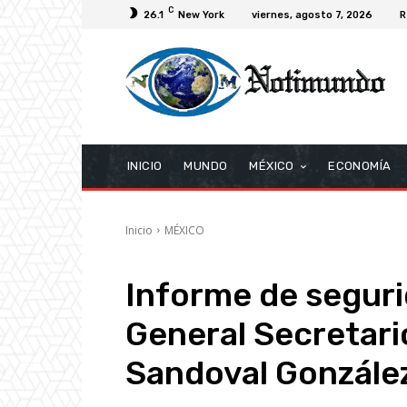
C
26.1
New York
viernes, agosto 7, 2026
R
INICIO
MUNDO
MÉXICO
ECONOMÍA
Inicio
MÉXICO
Informe de seguri
General Secretari
Sandoval Gonzále