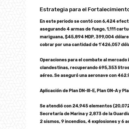
Estrategia para el Fortalecimient
En este periodo se contó con 6,424 efecti
asegurando 4 armas de fuego, 1,111 cartu
mariguana, $45,894 MDP, 399,004 dólare
cobrar por una cantidad de 1’426,057 dól
Operaciones para el combate al mercado i
clandestinas, recuperando 695,353 litros 
aéreo. Se aseguró una aeronave con 462.98
Aplicación de Plan DN-III-E, Plan GN-A y Pl
Se atendió con 24,945 elementos (20,072 
Secretaría de Marina y 2,873 de la Guardia
2 sismos, 9 incendios, 4 explosiones y 6 