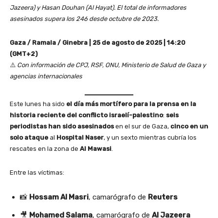
Jazeera) y Hasan Douhan (Al Hayat). El total de informadores
asesinados supera los 246 desde octubre de 2023.
Gaza / Ramala / Ginebra | 25 de agosto de 2025 | 14:20
(GMT+2)
⚠️
Con información de CPJ, RSF, ONU, Ministerio de Salud de Gaza y
agencias internacionales
Este lunes ha sido
el día más mortífero para la prensa en la
historia reciente del conflicto israelí-palestino
:
seis
periodistas han sido asesinados
en el sur de Gaza,
cinco en un
solo ataque
al
Hospital Naser
, y un sexto mientras cubría los
rescates en la zona de
Al Mawasi
.
Entre las víctimas:
📸
Hossam Al Masri
, camarógrafo de
Reuters
🎥
Mohamed Salama
, camarógrafo de
Al Jazeera