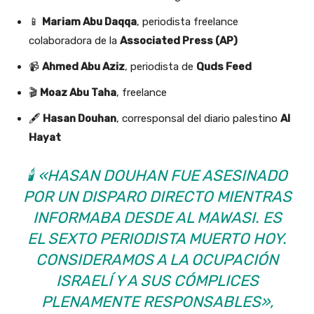
📱
Mariam Abu Daqqa
, periodista freelance
colaboradora de la
Associated Press (AP)
📹
Ahmed Abu Aziz
, periodista de
Quds Feed
🎬
Moaz Abu Taha
, freelance
🖋️
Hasan Douhan
, corresponsal del diario palestino
Al
Hayat
🕯️
«HASAN DOUHAN FUE ASESINADO
POR UN DISPARO DIRECTO MIENTRAS
INFORMABA DESDE AL MAWASI. ES
EL SEXTO PERIODISTA MUERTO HOY.
CONSIDERAMOS A LA OCUPACIÓN
ISRAELÍ Y A SUS CÓMPLICES
PLENAMENTE RESPONSABLES»
,