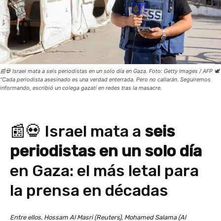
📰💀 Israel mata a seis periodistas en un solo día en Gaza. Foto: Getty Images / AFP 🕊️
"Cada periodista asesinado es una verdad enterrada. Pero no callarán. Seguiremos
informando, escribió un colega gazatí en redes tras la masacre.
📰💀 Israel mata a
seis
periodistas en un solo día
en Gaza: el más letal para
la prensa en décadas
Entre ellos, Hossam Al Masri (Reuters), Mohamed Salama (Al