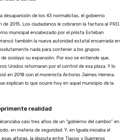
desaparición de los 43 normalistas, el gobierno
n de 2015. Los ciudadanos le cobraron la factura al PRD.
erno municipal encabezado por el priista Esteban
rrancó también la nueva autoridad estatal encarnada en
absolutamente nada para contener a los grupos
tó de soslayo su expansión. Por eso se entiende que,
ros Unidos retornaran por el control de esa plaza. Y lo
inició en 2018 con el morenista Antonio Jaimes Herrera.
 explican lo que ocurre hoy en aquel municipio de la
eprimente realidad
 alcanzaba casi tres años de un “gobierno del cambio” en
odo, en materia de seguridad. Y, en Iguala iniciaba el
A esas alturas, la disputa entre Tlacos y Guerreros