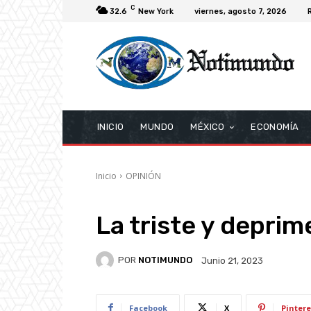
C
32.6
New York
viernes, agosto 7, 2026
INICIO
MUNDO
MÉXICO
ECONOMÍA
Inicio
OPINIÓN
La triste y deprim
POR
NOTIMUNDO
Junio 21, 2023
Facebook
X
Pintere