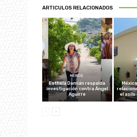
ARTICULOS RELACIONADOS
MÉXICO
Esthela Damián respalda
México
investigación contra Ángel
relacion
Aguirre
el asil