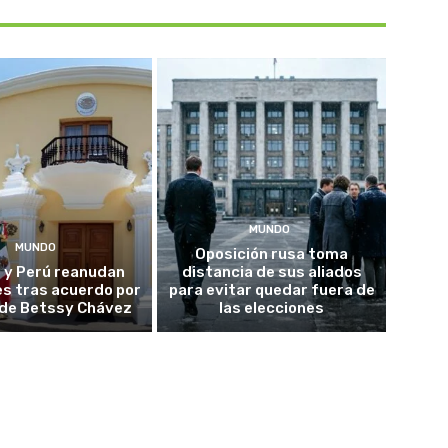
MUNDO
MUNDO
Oposición rusa toma
 y Perú reanudan
distancia de sus aliados
es tras acuerdo por
para evitar quedar fuera de
o de Betssy Chávez
las elecciones