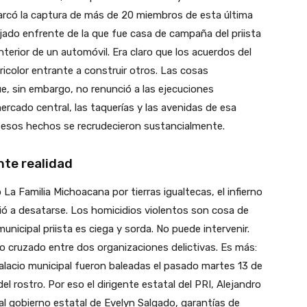
arcó la captura de más de 20 miembros de esta última
ejado enfrente de la que fue casa de campaña del priista
erior de un automóvil. Era claro que los acuerdos del
ricolor entrante a construir otros. Las cosas
, sin embargo, no renunció a las ejecuciones
 mercado central, las taquerías y las avenidas de esa
 esos hechos se recrudecieron sustancialmente.
nte realidad
o La Familia Michoacana por tierras igualtecas, el infierno
ió a desatarse. Los homicidios violentos son cosa de
unicipal priista es ciega y sorda. No puede intervenir.
o cruzado entre dos organizaciones delictivas. Es más:
palacio municipal fueron baleadas el pasado martes 13 de
l rostro. Por eso el dirigente estatal del PRI, Alejandro
l gobierno estatal de Evelyn Salgado, garantías de