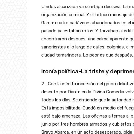
Unidos alcanzaba ya su etapa decisiva. La m
organización criminal. Y el tétrico mensaje d
Gama: cuatro cadáveres abandonados en el int
pasado ya estaban rotos. Y forzaban al edil t
encontraron después, una calma aparente que
sangrientas a lo largo de calles, colonias, el
ciudad tamarindera. Lo peor es que después,
Ironía política-La triste y deprime
2.- Con la inédita incursión del grupo delictiv
descrito por Dante en la Divina Comedia volv
todos los días. Se entiende que la autoridad m
Está imposibilitada. Quedó en medio del fueg
está bajo amenaza. Las oficinas alternas al 
junio por tres hombres armados y cubiertos de
Bravo Abarca, en un acto desesperado, pide a