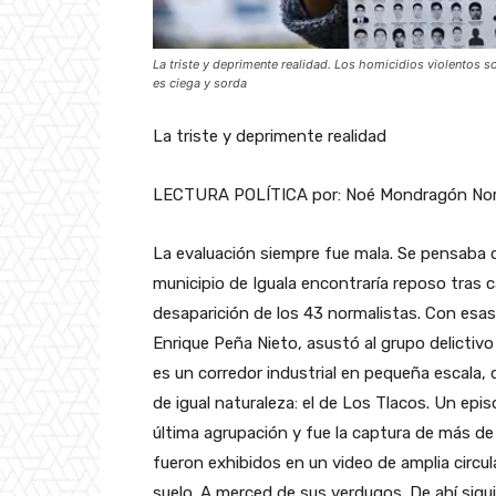
La triste y deprimente realidad. Los homicidios violentos so
es ciega y sorda
La triste y deprimente realidad
LECTURA POLÍTICA por: Noé Mondragón No
La evaluación siempre fue mala. Se pensaba 
municipio de Iguala encontraría reposo tras 
desaparición de los 43 normalistas. Con esas 
Enrique Peña Nieto, asustó al grupo delicti
es un corredor industrial en pequeña escala,
de igual naturaleza: el de Los Tlacos. Un epi
última agrupación y fue la captura de más d
fueron exhibidos en un video de amplia circul
suelo. A merced de sus verdugos. De ahí sigu