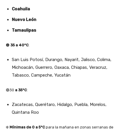
Coahuila
Nuevo León
Tamaulipas
🟠
35 a 40°C
:
San Luis Potosí, Durango, Nayarit, Jalisco, Colima,
Michoacán, Guerrero, Oaxaca, Chiapas, Veracruz,
Tabasco, Campeche, Yucatán
🟢30
a 35°C
:
Zacatecas, Querétaro, Hidalgo, Puebla, Morelos,
Quintana Roo
❄️
Mínimas de 0 a 5°C
para la mañana en zonas serranas de