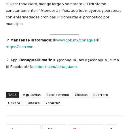
✅ Usar ropa clara, manga larga y sombrero ✅ Hidratarse
constantemente ✅ Atender a niños, adultos mayores y personas
con enfermedades crónicas ✅ Consultar el pronóstico por
municipio
📌
Mantente informado:
🌐
www.gob.mx/conagua
🌐 [
https://smn.con
📱 App:
ConaguaClima
🐦 X: @conagua_mx y @conagua_clima
📘 Facebook:
facebook.com/conaguamx
TAGS
⚠️🌧️ Lluvias
Calor extremo
Chiapas
Guerrero
Oaxaca
Tabasco
Veracruz