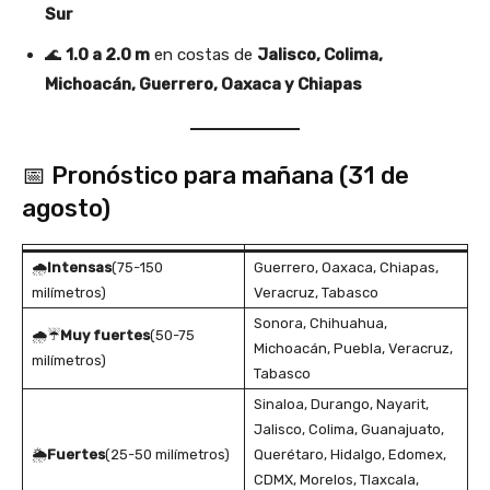
Sur
🌊
1.0 a 2.0 m
en costas de
Jalisco, Colima,
Michoacán, Guerrero, Oaxaca y Chiapas
📅 Pronóstico para mañana (31 de
agosto)
🌧️
Intensas
(75-150
Guerrero, Oaxaca, Chiapas,
milímetros)
Veracruz, Tabasco
Sonora, Chihuahua,
🌧️☔
Muy fuertes
(50-75
Michoacán, Puebla, Veracruz,
milímetros)
Tabasco
Sinaloa, Durango, Nayarit,
Jalisco, Colima, Guanajuato,
🌦️
Fuertes
(25-50 milímetros)
Querétaro, Hidalgo, Edomex,
CDMX, Morelos, Tlaxcala,