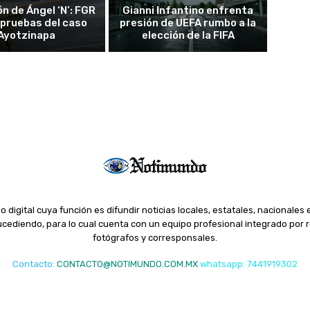
n de Ángel ‘N’: FGR
Gianni Infantino enfrenta
 pruebas del caso
presión de UEFA rumbo a la
Ayotzinapa
elección de la FIFA
o digital cuya función es difundir noticias locales, estatales, nacionales 
ediendo, para lo cual cuenta con un equipo profesional integrado por r
fotógrafos y corresponsales.
Contacto
:
CONTACTO@NOTIMUNDO.COM.MX
whatsapp: 7441919302