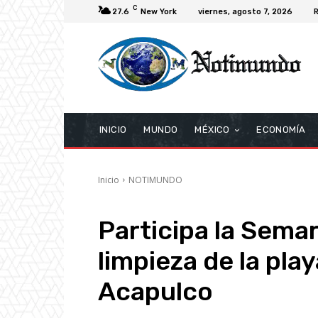
C
27.6
New York
viernes, agosto 7, 2026
R
INICIO
MUNDO
MÉXICO
ECONOMÍA
Inicio
NOTIMUNDO
Participa la Sema
limpieza de la pla
Acapulco