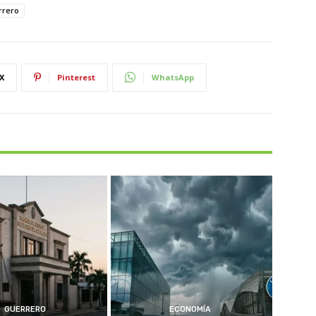
rrero
X
Pinterest
WhatsApp
GUERRERO
ECONOMÍA