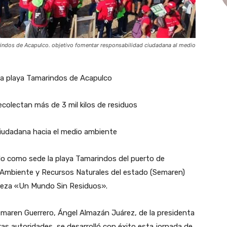
arindos de Acapulco. objetivo fomentar responsabilidad ciudadana al medio
 la playa Tamarindos de Acapulco
ecolectan más de 3 mil kilos de residuos
ciudadana hacia el medio ambiente
ndo como sede la playa Tamarindos del puerto de
o Ambiente y Recursos Naturales del estado (Semaren)
pieza «Un Mundo Sin Residuos».
Semaren Guerrero, Ángel Almazán Juárez, de la presidenta
ras autoridades, se desarrolló con éxito esta jornada de