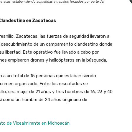
tecas, estaban siendo sometidas a trabajos forzados por parte del
Clandestino en Zacatecas
resnillo, Zacatecas, las fuerzas de seguridad llevaron a
el descubrimiento de un campamento clandestino donde
u libertad. Este operativo fue llevado a cabo por
ienes emplearon drones y helicópteros en la búsqueda.
n a un total de 15 personas que estaban siendo
 crimen organizado. Entre los rescatados se
llo, una mujer de 21 años y tres hombres de 16, 23 y 40
así como un hombre de 24 años originario de
to de Vicealmirante en Michoacán